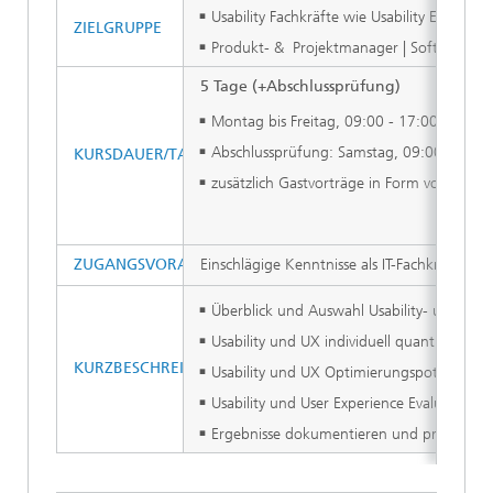
Usability Fachkräfte wie Usability Enginee
ZIELGRUPPE
Produkt- & Projektmanager | Software-Test
5 Tage (+Abschlussprüfung)
Montag bis Freitag, 09:00 - 17:00 Uhr
Abschlussprüfung: Samstag, 09:00 - 14:0
KURSDAUER/TAGESABLAUF
zusätzlich Gastvorträge in Form von zwe
ZUGANGSVORAUSSETZUNG
Einschlägige Kenntnisse als IT-Fachkraft, Des
Überblick und Auswahl Usability- und UX
Usability und UX individuell quantitativ b
KURZBESCHREIBUNG DER INHALTE
Usability und UX Optimierungspotential qual
Usability und User Experience Evaluation 
Ergebnisse dokumentieren und präsentier