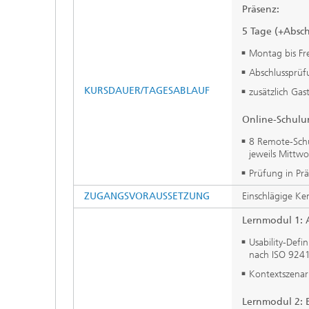
Präsenz:
5 Tage (+Absc
Montag bis Fr
Abschlussprüf
KURSDAUER/TAGESABLAUF
zusätzlich Ga
Online-Schulu
8 Remote-Schu
jeweils Mittw
Prüfung in Pr
ZUGANGSVORAUSSETZUNG
Einschlägige Ken
Lernmodul 1: 
Usability-Def
nach ISO 924
Kontextszena
Lernmodul 2: 