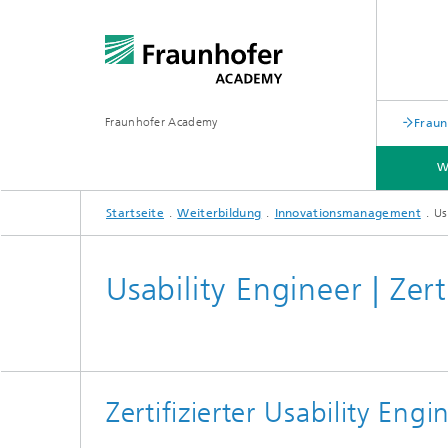
Fraunhofer Academy
Fraun
W
Startseite
Weiterbildung
Innovationsmanagement
Us
WEITERBILDUNG
FÜR UNTERNEHMEN
ÜBER UNS
Usability Engineer | Zert
Zertifizierter Usability Engi