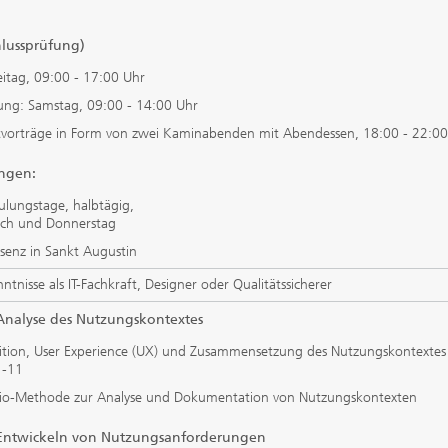
hlussprüfung)
eitag, 09:00 - 17:00 Uhr
ung: Samstag, 09:00 - 14:00 Uhr
stvorträge in Form von zwei Kaminabenden mit Abendessen, 18:00 - 22:0
ngen:
lungstage, halbtägig,
och und Donnerstag
äsenz in Sankt Augustin
ntnisse als IT-Fachkraft, Designer oder Qualitätssicherer
Analyse des Nutzungskontextes
inition, User Experience (UX) und Zusammensetzung des Nutzungskontextes
1-11
rio-Methode zur Analyse und Dokumentation von Nutzungskontexten
Entwickeln von Nutzungsanforderungen