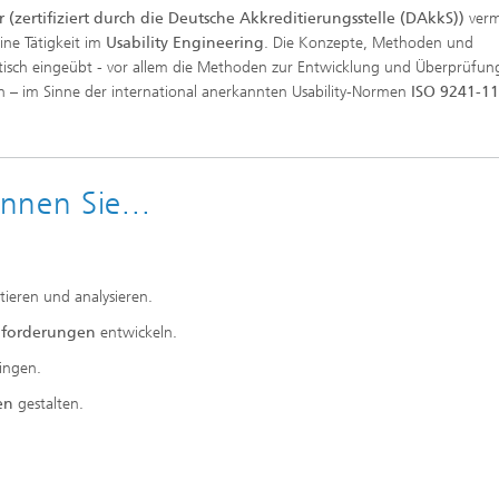
r (zertifiziert durch die Deutsche Akkreditierungsstelle (DAkkS))
verm
ine Tätigkeit im
Usability Engineering
. Die Konzepte, Methoden und
tisch eingeübt - vor allem die Methoden zur Entwicklung und Überprüfun
n – im Sinne der international anerkannten Usability-Normen
ISO 9241-11
nnen Sie...
ieren und analysieren.
nforderungen
entwickeln.
ingen.
gen
gestalten.