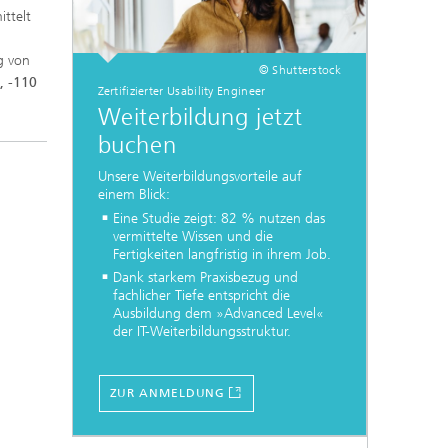
ittelt
g von
© Shutterstock
, -110
Zertifizierter Usability Engineer
Weiterbildung jetzt
buchen
Unsere Weiterbildungsvorteile auf
einem Blick:
Eine Studie zeigt: 82 % nutzen das
vermittelte Wissen und die
Fertigkeiten langfristig in ihrem Job.
Dank starkem Praxisbezug und
fachlicher Tiefe entspricht die
Ausbildung dem »Advanced Level«
der IT-Weiterbildungsstruktur.
ZUR ANMELDUNG