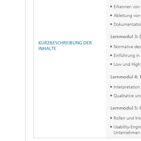
Erkennen von 
Ableitung vo
Dokumentation
Lernmodul 3: (
KURZBESCHREIBUNG DER
Normative des
INHALTE
Einführung in 
Low und High F
Lernmodul 4: 
Interpretati
Qualitative un
Lernmodul 5: G
Rollen und Int
Usability-Eng
Unternehmen 