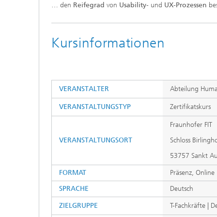
… den
Reifegrad
von
Usability
- und
UX-Prozessen
bes
Kursinformationen
VERANSTALTER
Abteilung Huma
VERANSTALTUNGSTYP
Zertifikatskurs
Fraunhofer FIT
VERANSTALTUNGSORT
Schloss Birlingh
53757 Sankt Au
FORMAT
Präsenz, Online
SPRACHE
Deutsch
ZIELGRUPPE
T-Fachkräfte | D