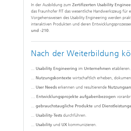
In der Ausbildung zum
Zertifizerten Usability Enginee
das Fraunhofer FIT das wesentliche Handwerkszeug für e
Vorgehensweisen des Usability Engineering werden prak
interaktiven Produkten und deren Entwicklungsprozesse
und -210
.
Nach der Weiterbildung kö
...
Usability Engineering
im
Unternehmen
etablieren.
...
Nutzungskontexte
wirtschaftlich erheben, dokument
...
User Needs
erkennen und resultierende
Nutzungsa
…
Entwicklungsprojekte aufgabenbezogen
voranbr
...
gebrauchstaugliche Produkte
und
Dienstleistun
...
Usability-Tests
durchführen.
...
Usability
und
UX
kommunizieren.