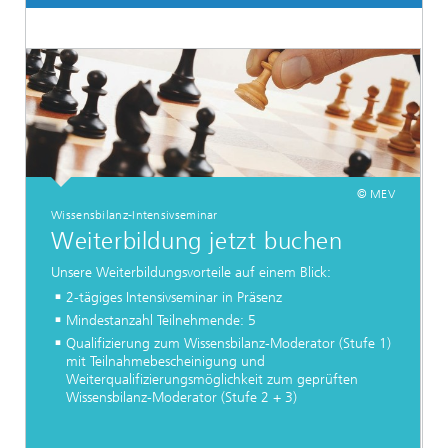
© MEV
Wissensbilanz-Intensivseminar
Weiterbildung jetzt buchen
Unsere Weiterbildungsvorteile auf einem Blick:
2-tägiges Intensivseminar in Präsenz
Mindestanzahl Teilnehmende: 5
Qualifizierung zum Wissensbilanz-Moderator (Stufe 1)
mit Teilnahmebescheinigung und
Weiterqualifizierungsmöglichkeit zum geprüften
Wissensbilanz-Moderator (Stufe 2 + 3)