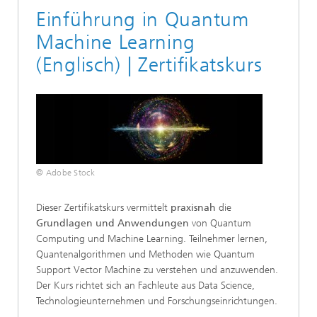
Einführung in Quantum
Machine Learning
(Englisch) | Zertifikatskurs
© Adobe Stock
Dieser Zertifikatskurs vermittelt
praxisnah
die
Grundlagen und Anwendungen
von Quantum
Computing und Machine Learning. Teilnehmer lernen,
Quantenalgorithmen und Methoden wie Quantum
Support Vector Machine zu verstehen und anzuwenden.
Der Kurs richtet sich an Fachleute aus Data Science,
Technologieunternehmen und Forschungseinrichtungen.