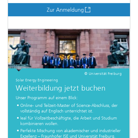
Zur Anmeldung
© Universität Freiburg
Solar Energy Engineering
Weiterbildung jetzt buchen
Unser Programm auf einem Blick:
Online- und Teilzeit-Master of Science-Abschluss, der
vollständig auf Englisch unterrichtet ist.
Ieal für Vollzeitbeschäftigte, die Arbeit und Studium
kombinieren wollen.
Perfekte Mischung von akademischer und industrieller
Exzellenz – Fraunhofer ISE und Universität Freiburg.