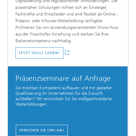
Digitalisierung und regulatorischen Anforderungen. Die
praxisnahen Schulungen richten sich an Einsteiger,
Fachkräfte und Entscheider und sind flexibel als Online‑,
Präsenz‑ oder Inhouse‑Weiterbildung verfügbar.
Profitieren Sie von anwendungsorientiertem Know-how
aus der Fraunhofer-Forschung und stärken Sie Ihre
Batteriekompetenz nachhaltig.
JETZT SKILLS LADEN!
Präsenzseminare auf Anfrage
Sie möchten Kompetenz aufbauen und mit gezielter
Qualifizierung ihr Unternehmen für die Zukunft
aufstellen? Wir entwickeln für Sie maßgeschneiderte
Weiterbildungen.
SPRECHEN SIE UNS AN!