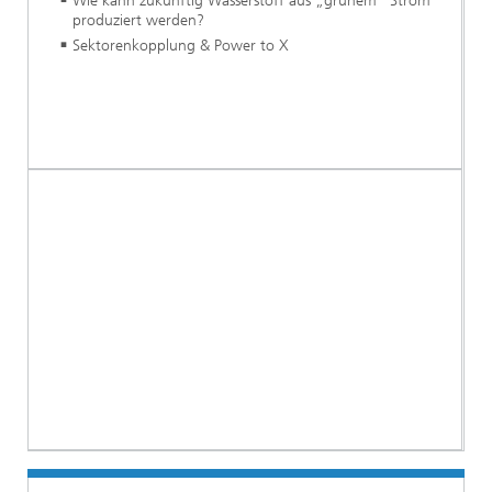
Wie kann zukünftig Wasserstoff aus „grünem“ Strom
produziert werden?
Sektorenkopplung & Power to X