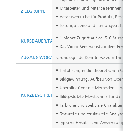
Mitarbeiter und Mitarbeiterinnen der Qual
ZIELGRUPPE
Verantwortliche für Produkt, Produktion 
Leitungsebene und Führungskräfte, die sic
1 Monat Zugriff auf ca. 5-6 Stunden Selbs
KURSDAUER/TAGESABLAUF
Das Video-Seminar ist ab dem Erhalt der E
ZUGANGSVORAUSSETZUNG
Grundlegende Kenntnisse zum Thema Bildvera
Einführung in die theoretischen Grundlag
Bildgewinnung, Aufbau von Oberflächenin
Überblick über die Methoden- und Verfah
KURZBESCHREIBUNG DER INHALTE
Bildgestützte Messtechnik für die geome
Farbliche und spektrale Charakterisierung
Texturelle und strukturelle Analyse von Ob
Typische Einsatz- und Anwendungsbeispiele