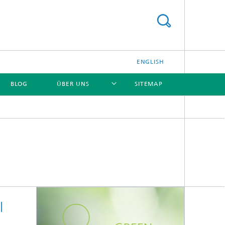
ENGLISH
BLOG
ÜBER UNS
SITEMAP
[X]
[X]
[X]
I