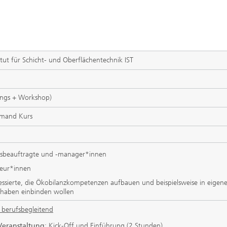
itut für Schicht- und Oberflächentechnik IST
ings + Workshop)
emand Kurs
tsbeauftragte und -manager*innen
ieur*innen
ressierte, die Ökobilanzkompetenzen aufbauen und beispielsweise in eigen
rhaben einbinden wollen
berufsbegleitend
Veranstaltung
: Kick-Off und Einführung (2 Stunden)