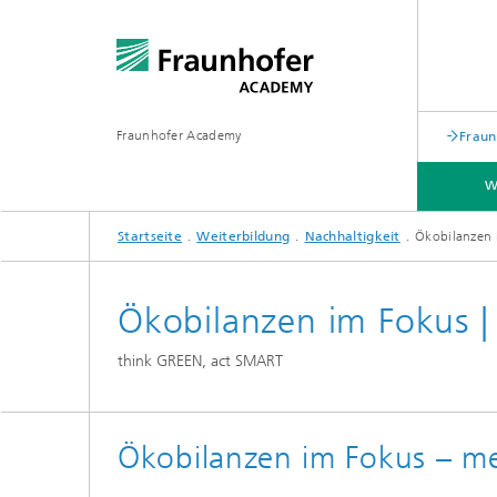
Fraunhofer Academy
Fraun
W
Startseite
Weiterbildung
Nachhaltigkeit
Ökobilanzen 
WEITERBILDUNG
FÜR UNTERNEHMEN
ÜBER UNS
Ökobilanzen im Fokus |
think GREEN, act SMART
Ökobilanzen im Fokus – m