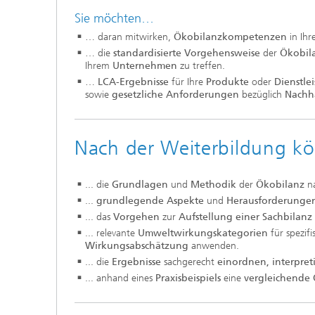
Sie möchten…
… daran mitwirken,
Ökobilanzkompetenzen
in Ih
… die
standardisierte Vorgehensweise
der
Ökobil
Ihrem
Unternehmen
zu treffen.
…
LCA-Ergebnisse
für Ihre
Produkte
oder
Dienstle
sowie
gesetzliche Anforderungen
bezüglich
Nachh
Nach der Weiterbildung kö
... die
Grundlagen
und
Methodik
der
Ökobilanz
n
...
grundlegende Aspekte
und
Herausforderung
... das
Vorgehen
zur
Aufstellung einer Sachbilanz
... relevante
Umweltwirkungskategorien
für spezi
Wirkungsabschätzung
anwenden.
... die
Ergebnisse
sachgerecht
einordnen, interpre
... anhand eines
Praxisbeispiels
eine
vergleichende