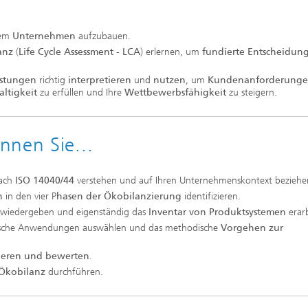
rem
Unternehmen
aufzubauen.
anz
(
Life Cycle Assessment - LCA
) erlernen, um
fundierte Entscheidu
istungen
richtig
interpretieren
und
nutzen
, um
Kundenanforderung
altigkeit
zu erfüllen und Ihre
Wettbewerbsfähigkeit
zu steigern.
nnen Sie...
ach
ISO 14040/44
verstehen und auf Ihren Unternehmenskontext beziehe
en
in den vier P
hasen der Ökobilanzierung
identifizieren.
wiedergeben und eigenständig das
Inventar von Produktsystemen
erarb
fische Anwendungen auswählen und das methodische
Vorgehen zur
tieren und bewerten
.
 Ökobilanz
durchführen.