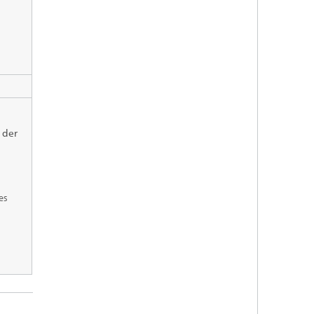
 der
es