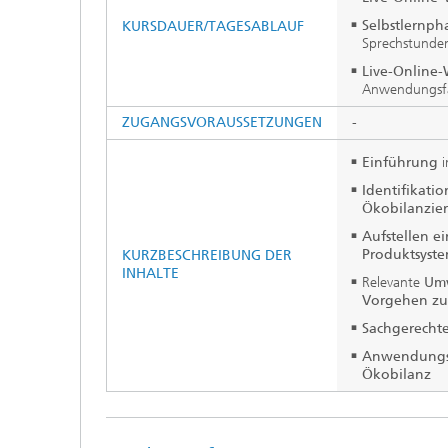
Selbstlernph
KURSDAUER/TAGESABLAUF
Sprechstunden
Live-Online
Anwendungsfal
ZUGANGSVORAUSSETZUNGEN
-
Einführung
Identifikati
Ökobilanzie
Aufstellen ei
Produktsyst
KURZBESCHREIBUNG DER
INHALTE
Relevante
Umw
Vorgehen zu
Sachgerecht
Anwendungsor
Ökobilanz