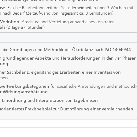
ase
: Flexible Bearbeitungszeit der Selbstlerneinheiten über 3 Wochen mit
 nach Bedarf (Zeitaufwand von insgesamt ca. 3 Lernstunden)
-Workshop
: Abschluss und Vertiefung anhand eines konkreten
ls (2 Tage à 4 Stunden)
in die
Grundlagen
und
Methodik
der
Ökobilanz
nach
ISO 14040/44
on grundlegender Aspekte
und
Herausforderungen
in den vier
Phasen
rung
ner Sachbilanz,
eigenständiges
Erarbeiten eines Inventars von
emen
eltwirkungskategorien
für spezifische Anwendungen und methodisch
r Wirkungsabschätzung
e Einordnung
und
Interpretation
von
Ergebnissen
ientiertes Praxisbeispiel
zur
Durchführung einer vergleichenden